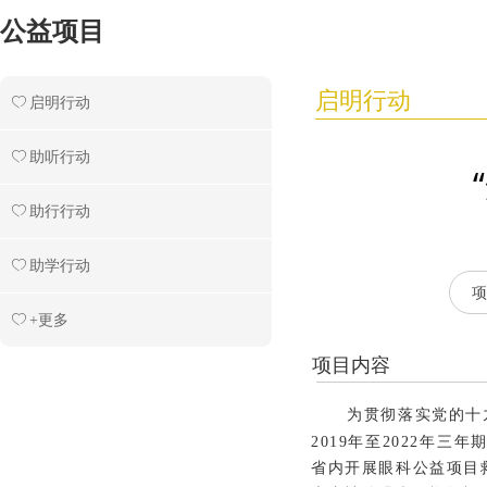
公益项目
启明行动
ꄀ
启明行动
ꄀ
助听行动
ꄀ
助行行动
ꄀ
助学行动
项
ꄀ
+更多
项目内容
为贯彻落实党的十
2019年至2022年三
省内开展眼科公益项目