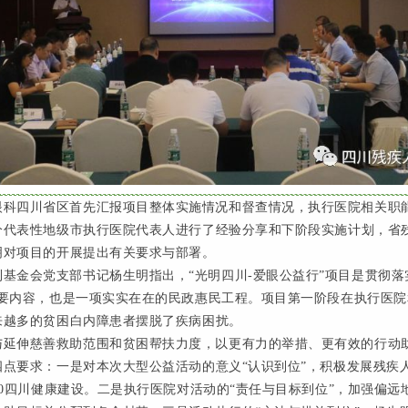
眼科四川省区首先汇报项目整体实施情况和督查情况，执行医院相关职
分代表性地级市执行医院代表人进行了经验分享和下阶段实施计划，省
明对项目的开展提出有关要求与部署。
利基金会党支部书记杨生明指出，“光明四川
-
爱眼公益行”项目是贯彻落
重要内容，也是一项实实在在的民政惠民工程。项目第一阶段在执行医院
来越多的贫困白内障患者摆脱了疾病困扰。
与延伸慈善救助范围和贫困帮扶力度，以更有力的举措、更有效的行动
四点要求：一是对本次大型公益活动的意义“认识到位”，积极发展残疾
0
四川健康建设。二是执行医院对活动的“责任与目标到位”，加强偏远