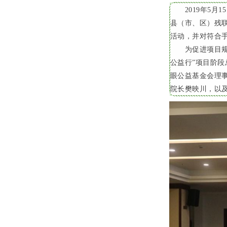
2019年
5
月
15
县（市、区）残
活动，并对符合
为促进项目规
公益行”项目阶
眼公益基金会理
院长樊映川，以