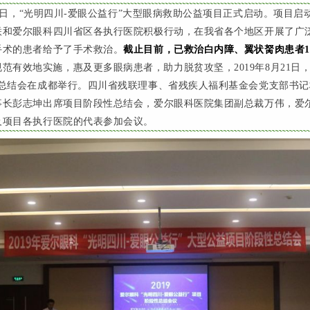
日，“光明四川
-
爱眼公益行”大型眼病救助公益项目正式启动。项目启
联和爱尔眼科四川省区各执行医院积极行动，在我省各个地区开展了广
手术的患者给予了手术救治。
截止目前，已救治白内障、翼状胬肉患者13
范有效地实施，惠及更多眼病患者，助力脱贫攻坚，2019年
8
月
21
日，
段总结会在成都举行。四川省残联理事、省残疾人福利基金会党支部书记
事长彭志坤出席项目阶段性总结会，爱尔眼科医院集团副总裁万伟，爱
及项目各执行医院的代表参加会议。