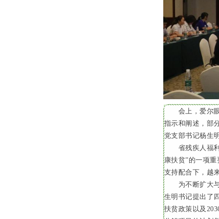
会上，爱尔
指示和阐述，部
党支部书记杨生
省残疾人福
康扶贫”的一项
支持配合下，越
为不断扩大
生明书记提出了
扶贫政策以及
203