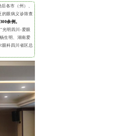
动后各市（州）、
泛的眼病义诊筛查
00余例。
“光明四川
-
爱眼
杨生明、湖南爱
尔眼科四川省区总