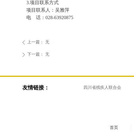
3.
项目联系方式
项目联系人：
吴雅萍
电 话：
028-6392087
5
上一篇：
无
ꄴ
下一篇：
无
ꄲ
友情链接：
四川省残疾人联合会
首页