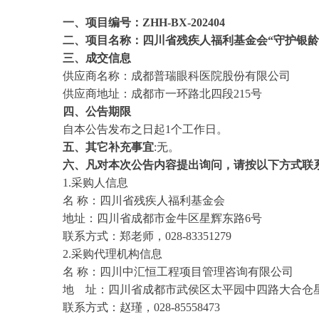
一、项目编号：
ZHH-
BX-202404
二、项目名称：四川省残疾人福利基金会
“守护银龄
三、成交信息
供应商名称：成都普瑞眼科医院股份有限公司
供应商地址：
成都市一环路北四段
215号
四、公告期限
自本公告发布之日起
1个工作日。
五、其它补充事宜
:无。
六、凡对本次公告内容提出询问，请按以下方式联
1.
采购人信息
名
称：四川省残疾人福利基金会
地址：四川省成都市金牛区星辉东路
6号
联系方式：
郑
老师
，
028-83351279
2.
采购代理机构信息
名
称：四川中汇恒工程项目管理咨询有限公司
地 址：四川省成都市武侯区太平园中四路大合仓
联系方式：赵瑾
，
028-85558473