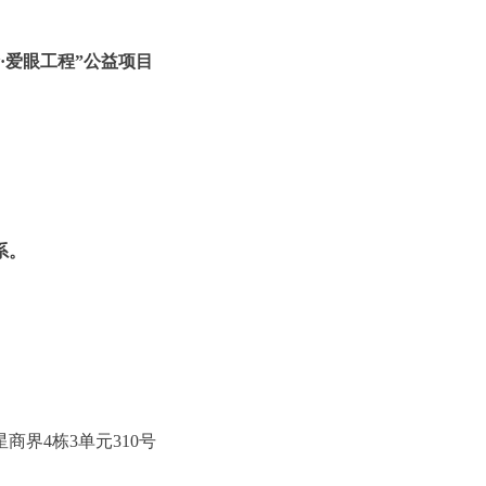
·爱眼工程”公益项目
系。
星商界
4栋3单元310号