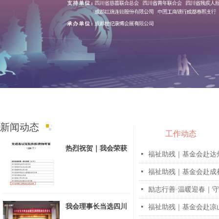
新闻动态
工作动态
热烈祝贺｜我会荣获
넷
福祉助残｜基金会赴达州
四川省2024年度“两
企三新”领域先进基
넷
福祉助残｜基金会赴成都
层党组织
넷
我会理事长当选四川
넷
福祉助残｜基金会赴凉山
省青联常委