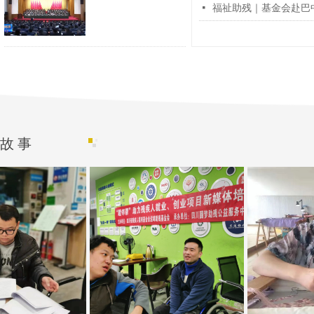
넷
福祉助残｜基金会赴巴中
故 事